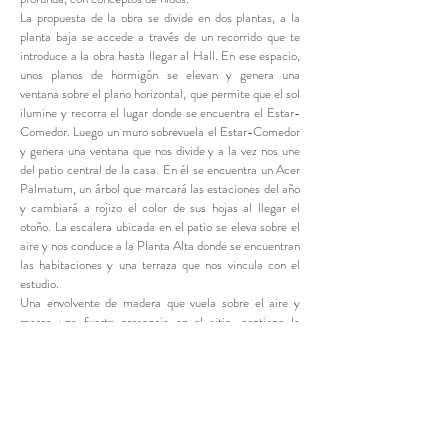
La propuesta de la obra se divide en dos plantas, a la
planta baja se accede a través de un recorrido que te
introduce a la obra hasta llegar al Hall. En ese espacio,
unos planos de hormigón se elevan y genera una
ventana sobre el plano horizontal, que permite que el sol
ilumine y recorra el lugar donde se encuentra el Estar-
Comedor. Luego un muro sobrevuela el Estar-Comedor
y genera una ventana que nos divide y a la vez nos une
del patio central de la casa. En él se encuentra un Acer
Palmatum, un árbol que marcará las estaciones del año
y cambiará a rojizo el color de sus hojas al llegar el
otoño. La escalera ubicada en el patio se eleva sobre el
aire y nos conduce a la Planta Alta donde se encuentran
las habitaciones y una terraza que nos vincula con el
estudio.
Una envolvente de madera que vuela sobre el aire y
marca una fuerte presencia en el sitio, contiene la
escalera que nos conduce al estudio de arquitectura. Un
espacio donde las formas se reinventan, se piensan y
sobre todo se comparten. Es allí donde acompañados
por un lucernario que nos regala la luz de cada mañana
y nos despide con el sol de la tarde, las cosas suceden y
nos da la posibilidad de expresarnos y de saber quienes