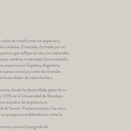
visión de transformar los espacios y
da cotidiana. El estudio, formado por un
oyectos que reflejan el sitio, los materiales
oque combina creatividad, funcionalidad y
on presencia en España y Argentina,
a nuevas construcciones de viviendas
articularidades de cada cliente y
tina, donde ha desarrollado parte de su
en 2015 en la Universidad de Mendoza.
os estudios de arquitectura,
da & Yanzon. Posteriormente, fue socio
ndo en proyectos emblemáticos como la
mientos cursó el postgrado de