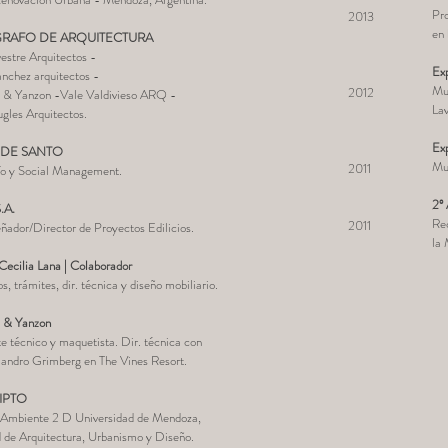
Pro
2013
en 
RAFO DE ARQUITECTURA
vestre Arquitectos -
Exp
anchez arquitectos -
Mu
2012
 & Yanzon -Vale Valdivieso ARQ -
Lav
gles Arquitectos.
Exp
DE SANTO
Mu
2011
fo y Social Management.
2º 
.A
.
Re
2011
eñador/Director de Proyectos Edilicios.
la
Cecilia Lana | Colaborador
, trámites, dir. técnica y diseño mobiliario.
 & Yanzon
e técnico y maquetista. Dir. técnica con
jandro Grimberg en The Vines Resort.
IPTO
 Ambiente 2 D Universidad de Mendoza,
 de Arquitectura, Urbanismo y Diseño.