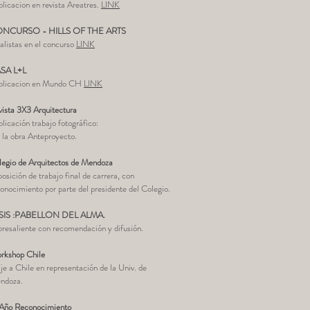
licacion en revista Areatres.
LINK
NCURSO - HILLS OF THE ARTS
alistas en el concurso
LINK
SA L+L
blicacion en Mundo CH
LINK
ista 3X3 Arquitectura
licación trabajo fotográfico:
la obra Anteproyecto.
legio de Arquitectos de Mendoza
osición de trabajo final de carrera, con
onocimiento por parte del presidente del Colegio.
SIS :PABELLON DEL ALMA.
resaliente con recomendación y difusión.
rkshop Chile
je a Chile en representación de la Univ. de
ndoza.
 Año Reconocimiento