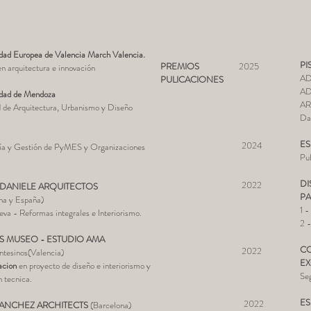
idad Europea de
Valencia March Valencia
.
PI
PREMIOS
2025
n arquitectura e innovación
AD
PULICACIONES
AD
​
dad de
Mendoza
AR
 de Arquitectura, Urbanismo y Diseño
Da
ES
​ 2024
́a y Gestión de PyMES y Organizaciones
Pu
​
DI
2022
 DANIELE ARQUITECTOS
PA
na y España)
1 -
va - Reformas integrales e Interiorismo.
2 
S MUSEO - ESTUDIO AMA
CO
2022
ntesinos(Valencia)
EX
acion
en p
royecto de diseño e interiorismo y
Se
n tecnica.
ES
2022
SANCHEZ ARCHITECTS
(Barcelona)