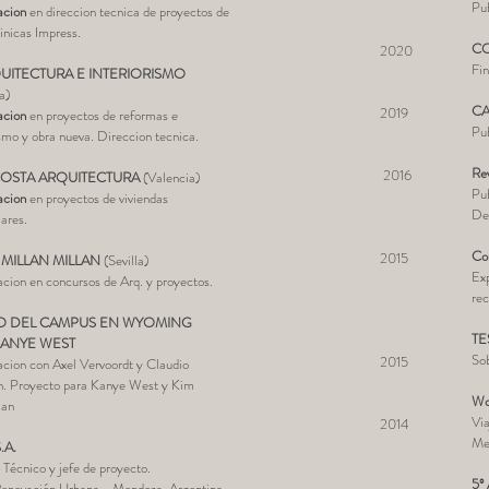
Pub
acion
en direccion
tecnica de proyectos de
linicas Impress.
CO
​ 2020
Fin
UITECTURA E INTERIORISMO
​
a)
CA
2019
acion
en p
royectos de reformas e
Pu
ismo y obra nueva. Direccion tecnica.
Rev
2016
COSTA ARQUITECTURA
(Valencia)
Pub
acion
en proyectos de viviendas
De 
iares.
Co
2015
MILLAN MILLAN
(Sevilla)
Exp
cion en concursos de Arq. y proyectos.
rec
O DEL CAMPUS EN WYOMING
TE
KANYE WEST
Sob
2015
cion con Axel Vervoordt y Claudio
in. Proyecto para Kanye West y Kim
Wo
ian
Via
2014
Me
.A.
 Técnico y jefe de proyecto.
5º
Renovación Urbana - Mendoza, Argentina.