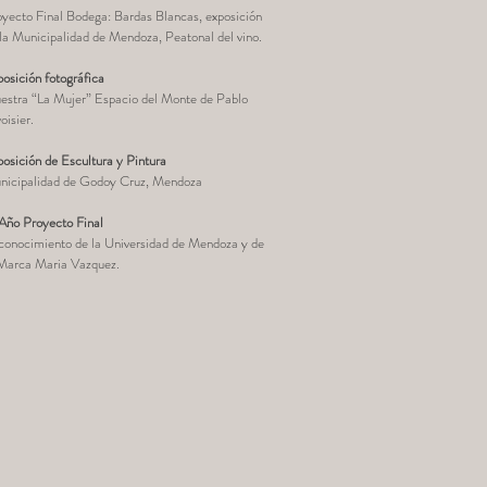
yecto Final Bodega: Bardas Blancas, exposición
la Municipalidad de Mendoza, Peatonal del vino.
osición fotográfica
estra “La Mujer” Espacio del Monte de Pablo
oisier.
osición de Escultura y Pintura
nicipalidad de Godoy Cruz, Mendoza
Año Proyecto Final
conocimiento de la Universidad de Mendoza y de
 Marca Maria Vazquez.