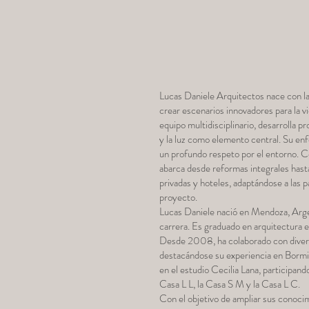
Lucas Daniele Arquitectos nace con la 
crear escenarios innovadores para la vi
equipo multidisciplinario, desarrolla pr
y la luz como elemento central. Su enf
un profundo respeto por el entorno. C
abarca desde reformas integrales hast
privadas y hoteles, adaptándose a las p
proyecto.
Lucas Daniele nació en Mendoza, Argen
carrera. Es graduado en arquitectura 
Desde 2008, ha colaborado con divers
destacándose su experiencia en Bormi
en el estudio Cecilia Lana, participa
Casa L L, la Casa S M y la Casa L C.
Con el objetivo de ampliar sus conoci