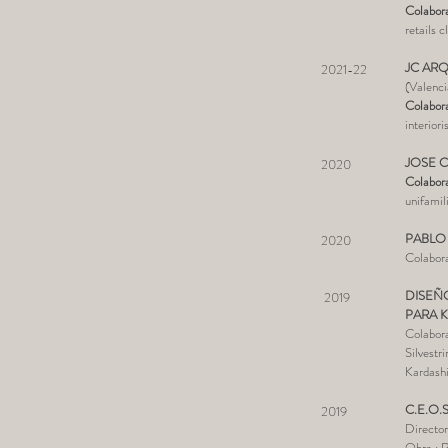
Colabor
retails c
JC ARQ
2021-22
(Valenci
Colabor
interior
JOSE 
2020
Colabor
unifamil
PABLO 
2020
Colabora
DISEÑ
2019
PARA 
Colabora
Silvestr
Kardash
C.E.O.S
2019
Director
Obra : 