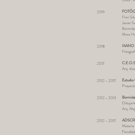
FOTÓG
2019
Fran Sil
Javier S
Bormida
Mora Hu
MANO 
2018
Fotogra
C.E.O.S
2017
Arq. dis
Estudio 
2012 - 2017
Proyectos
Bormida
2012 - 2013
Dibujant
Arq. Ale
ADSCR
2012 - 2017
Materia
Facultad