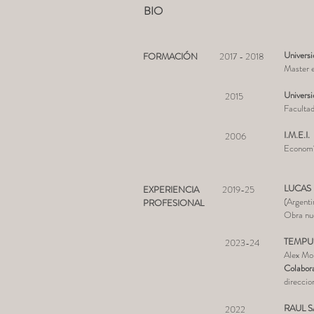
BIO
Univers
FORMACIÓN
2017 - 2018
Master e
Universi
2015
Facultad
I.M.E.I.
2006
Economi
LUCAS
EXPERIENCIA
2019-25
(Argenti
PROFESIONAL
Obra nue
TEMPU
2023-24
Alex Mo
Colabor
direccio
RAUL 
2022