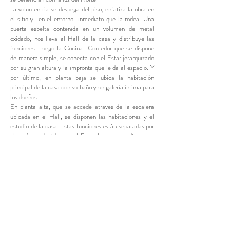
La volumentria se despega del piso, enfatiza la obra en
el sitio y en el entorno inmediato que la rodea. Una
puerta esbelta contenida en un volumen de metal
oxidado, nos lleva al Hall de la casa y distribuye las
funciones. Luego la Cocina- Comedor que se dispone
de manera simple, se conecta con el Estar jerarquizado
por su gran altura y la impronta que le da al espacio. Y
por último, en planta baja se ubica la habitación
principal de la casa con su baño y un galería íntima para
los dueños.
En planta alta, que se accede atraves de la escalera
ubicada en el Hall, se disponen las habitaciones y el
estudio de la casa. Estas funciones están separadas por
el vacío producido por el Estar lo que nos dio como
resultado un puente que las vincula entre ellas.
Una casa que muestra la simpleza de la forma y lo
complejo del pensamiento.
FICHA TÉCNICA